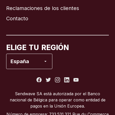
Reclamaciones de los clientes
Brasil
Contacto
Canadá
English
Canadá
Français
ELIGE TU REGIÓN
España
España
Estados Unidos
Francia
Sendwave SA está autorizada por el Banco
nacional de Bélgica para operar como entidad de
Italia
pagos en la Unión Europea.
Número de empresa: 733.531.321 Rue du Commerce