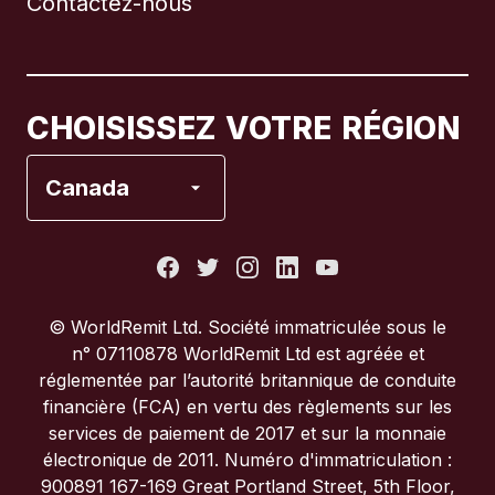
Contactez-nous
Canada
English
Canada
Français
CHOISISSEZ VOTRE RÉGION
Espagne
Canada
États-Unis
France
© WorldRemit Ltd. Société immatriculée sous le
n° 07110878 WorldRemit Ltd est agréée et
Italie
réglementée par l’autorité britannique de conduite
financière (FCA) en vertu des règlements sur les
services de paiement de 2017 et sur la monnaie
Portugal
électronique de 2011. Numéro d'immatriculation :
900891 167-169 Great Portland Street, 5th Floor,