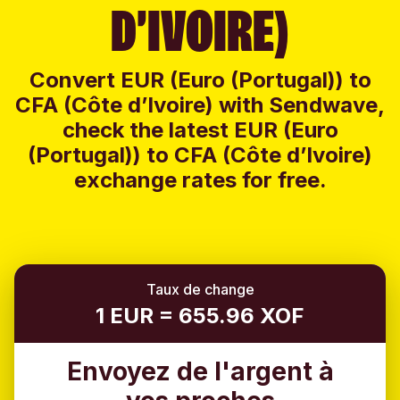
D’IVOIRE)
Convert EUR (Euro (Portugal)) to
CFA (Côte d’Ivoire) with Sendwave,
check the latest EUR (Euro
(Portugal)) to CFA (Côte d’Ivoire)
exchange rates for free.
Taux de change
1 EUR = 655.96 XOF
Envoyez de l'argent à