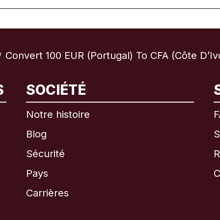
Convert 100 EUR (Portugal) To CFA (Côte D’Iv
/
S
SOCIÉTÉ
International
English
Notre histoire
F
Blog
S
Sécurité
R
Brésil
Pays
C
Canada
English
Carrières
Canada
Français