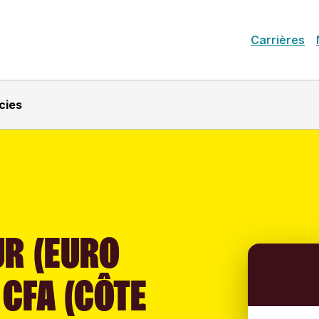
Carrières
cies
UR (EURO
 CFA (CÔTE