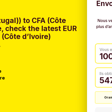
Envo
ugal)) to CFA (Côte
Nous ve
plus d’a
, check the latest EUR
 (Côte d’Ivoire)
.
Vous 
e
Ils ob
tre
Oran