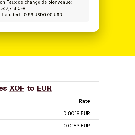
ion Taux de change de bienvenue:
=
547,713 CFA
 transfert :
0.99 USD
0.00 USD
es
XOF
to
EUR
Rate
0.0018 EUR
0.0183 EUR