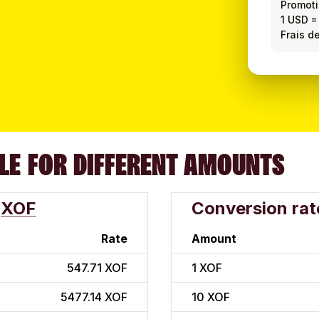
Promot
1 USD
Frais de
LE FOR DIFFERENT AMOUNTS
XOF
Conversion rat
Rate
Amount
547.71 XOF
1
XOF
5477.14 XOF
10
XOF