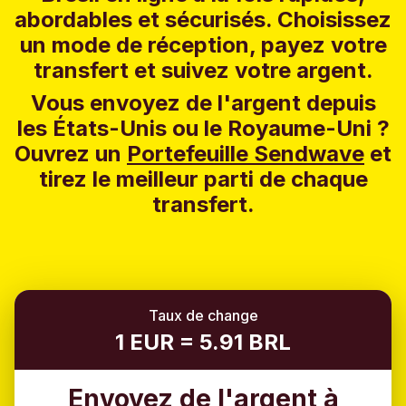
abordables et sécurisés. Choisissez
un mode de réception, payez votre
transfert et suivez votre argent.
Vous envoyez de l'argent depuis
les États-Unis ou le Royaume-Uni ?
Ouvrez un
Portefeuille Sendwave
et
tirez le meilleur parti de chaque
transfert.
Taux de change
1 EUR = 5.91 BRL
Envoyez de l'argent à