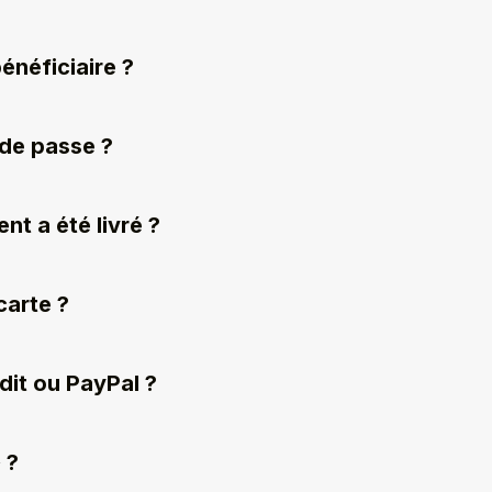
néficiaire ?
 de passe ?
nt a été livré ?
carte ?
édit ou PayPal ?
 ?