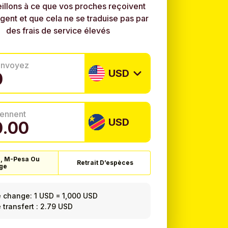
illons à ce que vos proches reçoivent
rgent et que cela ne se traduise pas par
des frais de service élevés
envoyez
USD
tiennent
USD
l, M-Pesa Ou
Retrait D’espèces
ge
e change:
1 USD
=
1,000 USD
e transfert : 2.79 USD