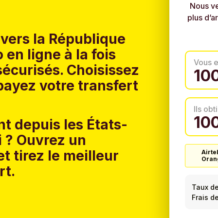
Nous ve
plus d’a
 vers la République
n ligne à la fois
Vous 
sécurisés. Choisissez
ayez votre transfert
Ils ob
t depuis les États-
 ?
Ouvrez un
t tirez le meilleur
Airte
Oran
rt.
Taux d
Frais d