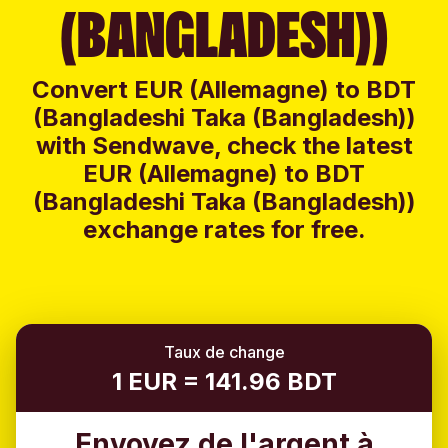
(BANGLADESH))
Convert EUR (Allemagne) to BDT
(Bangladeshi Taka (Bangladesh))
with Sendwave, check the latest
EUR (Allemagne) to BDT
(Bangladeshi Taka (Bangladesh))
exchange rates for free.
Taux de change
1 EUR = 141.96 BDT
Envoyez de l'argent à