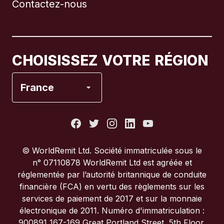
Contactez-nous
Canada
English
Canada
Français
CHOISISSEZ VOTRE RÉGION
Espagne
France
États-Unis
France
© WorldRemit Ltd. Société immatriculée sous le
n° 07110878 WorldRemit Ltd est agréée et
Italie
réglementée par l’autorité britannique de conduite
financière (FCA) en vertu des règlements sur les
services de paiement de 2017 et sur la monnaie
Portugal
électronique de 2011. Numéro d'immatriculation :
900891 167-169 Great Portland Street, 5th Floor,