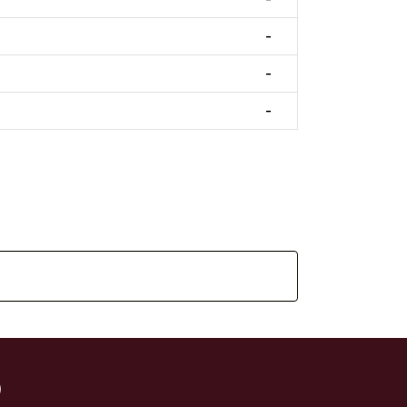
-
-
-
)