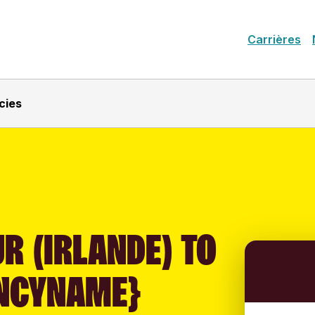
Carrières
cies
R (IRLANDE) TO
NCYNAME}