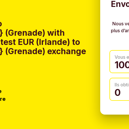
Envo
o
Nous ve
plus d’a
 (Grenade) with
est EUR (Irlande) to
} (Grenade) exchange
Vous 
Ils ob
e
tre