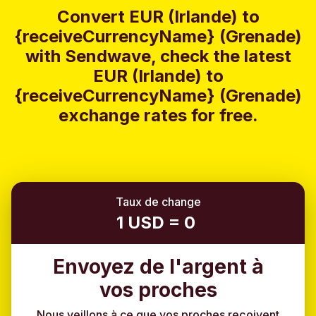
Convert EUR (Irlande) to
{receiveCurrencyName} (Grenade)
with Sendwave, check the latest
EUR (Irlande) to
{receiveCurrencyName} (Grenade)
exchange rates for free.
Taux de change
1 USD = 0
Envoyez de l'argent à
vos proches
Nous veillons à ce que vos proches reçoivent