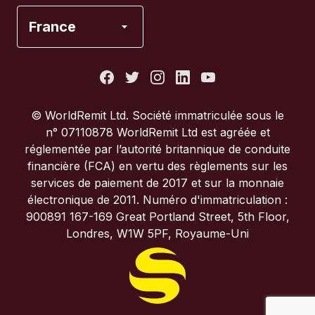
Espagne
France
États-Unis
France
© WorldRemit Ltd. Société immatriculée sous le
n° 07110878 WorldRemit Ltd est agréée et
Italie
réglementée par l’autorité britannique de conduite
financière (FCA) en vertu des règlements sur les
services de paiement de 2017 et sur la monnaie
Portugal
électronique de 2011. Numéro d'immatriculation :
900891 167-169 Great Portland Street, 5th Floor,
Royaume-Uni
Londres, W1W 5PF, Royaume-Uni