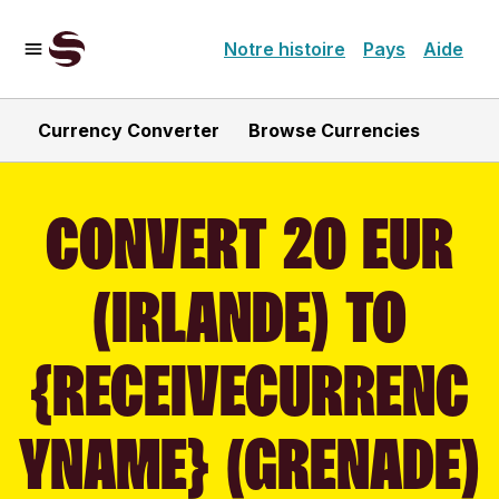
Notre histoire
Pays
Aide
Currency Converter
Browse Currencies
CONVERT 20 EUR
(IRLANDE) TO
{RECEIVECURRENC
YNAME} (GRENADE)