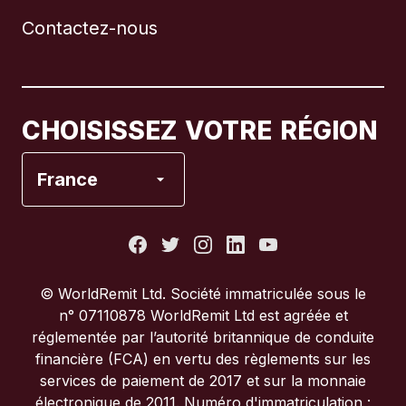
Contactez-nous
Canada
English
Canada
Français
CHOISISSEZ VOTRE RÉGION
Espagne
France
États-Unis
France
© WorldRemit Ltd. Société immatriculée sous le
n° 07110878 WorldRemit Ltd est agréée et
Italie
réglementée par l’autorité britannique de conduite
financière (FCA) en vertu des règlements sur les
services de paiement de 2017 et sur la monnaie
Portugal
électronique de 2011. Numéro d'immatriculation :