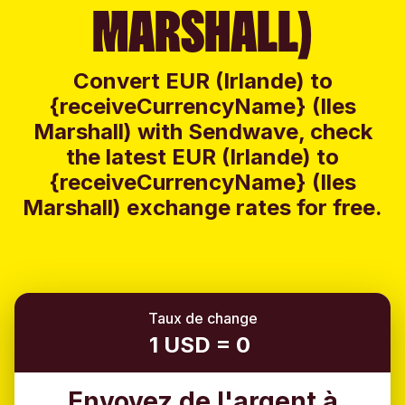
MARSHALL)
Convert EUR (Irlande) to
{receiveCurrencyName} (Iles
Marshall) with Sendwave, check
the latest EUR (Irlande) to
{receiveCurrencyName} (Iles
Marshall) exchange rates for free.
Taux de change
1 USD = 0
Envoyez de l'argent à