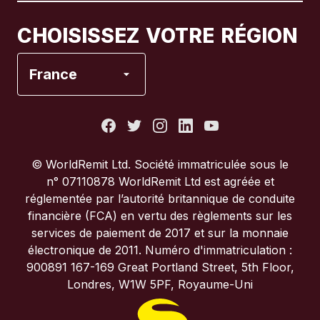
Canada
Français
CHOISISSEZ VOTRE RÉGION
Espagne
France
États-Unis
France
© WorldRemit Ltd. Société immatriculée sous le
n° 07110878 WorldRemit Ltd est agréée et
Italie
réglementée par l’autorité britannique de conduite
financière (FCA) en vertu des règlements sur les
services de paiement de 2017 et sur la monnaie
Portugal
électronique de 2011. Numéro d'immatriculation :
900891 167-169 Great Portland Street, 5th Floor,
Royaume-Uni
Londres, W1W 5PF, Royaume-Uni