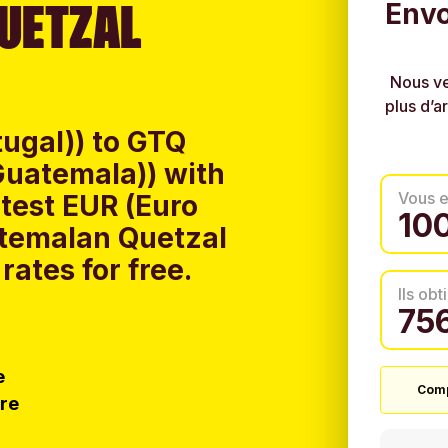
UETZAL
Envo
Nous ve
plus d’a
tugal)) to GTQ
Guatemala)) with
Vous 
test EUR (Euro
atemalan Quetzal
ates for free.
Ils ob
e
Comp
tre