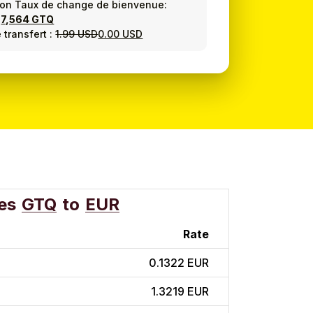
ion Taux de change de bienvenue:
=
7,564 GTQ
 transfert :
1.99 USD
0.00 USD
es
GTQ
to
EUR
Rate
0.1322 EUR
1.3219 EUR