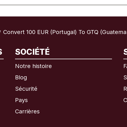
Convert 100 EUR (Portugal) To GTQ (Guatema
/
S
SOCIÉTÉ
International
English
Notre histoire
F
Blog
S
Sécurité
R
Brésil
Pays
C
Canada
English
Carrières
Canada
Français