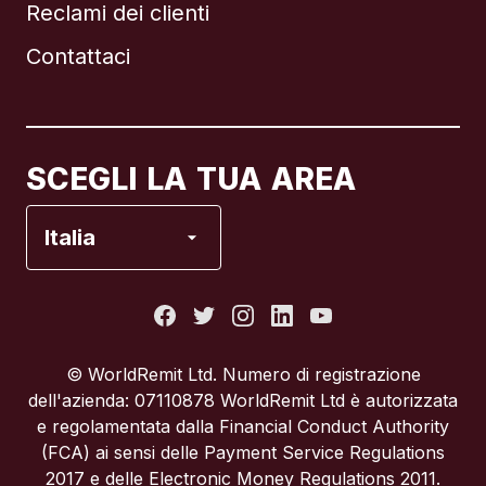
Reclami dei clienti
Brasile
Contattaci
Canada
English
Canada
Français
SCEGLI LA TUA AREA
Francia
Italia
Italia
Portogallo
© WorldRemit Ltd. Numero di registrazione
dell'azienda: 07110878 WorldRemit Ltd è autorizzata
Regno Unito
e regolamentata dalla Financial Conduct Authority
(FCA) ai sensi delle Payment Service Regulations
2017 e delle Electronic Money Regulations 2011.