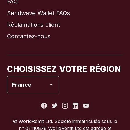
FAQ
Sendwave Wallet FAQs
Réclamations client
Brésil
Contactez-nous
Canada
English
Canada
Français
CHOISISSEZ VOTRE RÉGION
Espagne
France
États-Unis
France
© WorldRemit Ltd. Société immatriculée sous le
n° 07110878 WorldRemit Ltd est agréée et