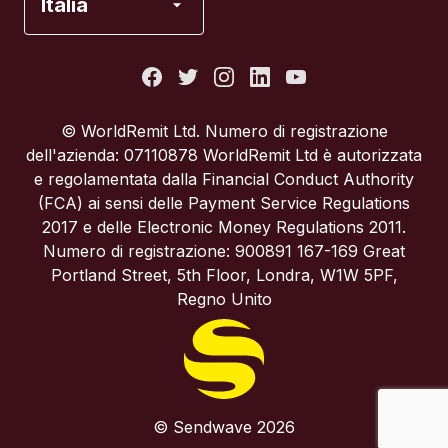
Italia
Italia
Portogallo
© WorldRemit Ltd. Numero di registrazione
dell'azienda: 07110878 WorldRemit Ltd è autorizzata
Regno Unito
e regolamentata dalla Financial Conduct Authority
(FCA) ai sensi delle Payment Service Regulations
2017 e delle Electronic Money Regulations 2011.
Spagna
Numero di registrazione: 900891 167-169 Great
Portland Street, 5th Floor, Londra, W1W 5PF,
Stati Uniti
Regno Unito
© Sendwave 2026