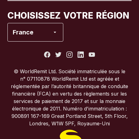
Canada
Français
CHOISISSEZ VOTRE RÉGION
Espagne
France
États-Unis
France
© WorldRemit Ltd. Société immatriculée sous le
n° 07110878 WorldRemit Ltd est agréée et
Italie
réglementée par l’autorité britannique de conduite
financière (FCA) en vertu des règlements sur les
services de paiement de 2017 et sur la monnaie
Portugal
électronique de 2011. Numéro d'immatriculation :
900891 167-169 Great Portland Street, 5th Floor,
Royaume-Uni
Londres, W1W 5PF, Royaume-Uni