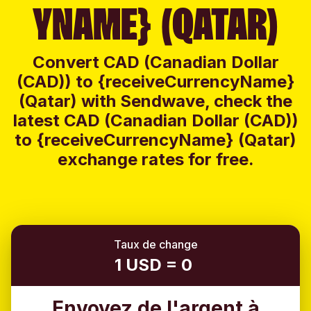
YNAME} (QATAR)
Convert CAD (Canadian Dollar
(CAD)) to {receiveCurrencyName}
(Qatar) with Sendwave, check the
latest CAD (Canadian Dollar (CAD))
to {receiveCurrencyName} (Qatar)
exchange rates for free.
Taux de change
1 USD = 0
Envoyez de l'argent à