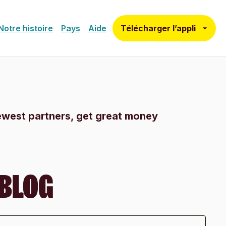
Télécharger l’appli
Notre histoire
Pays
Aide
newest partners, get great money
 BLOG