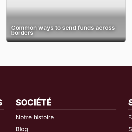
Common ways to send funds across
borders
S
SOCIÉTÉ
International
English
Notre histoire
F
Blog
S