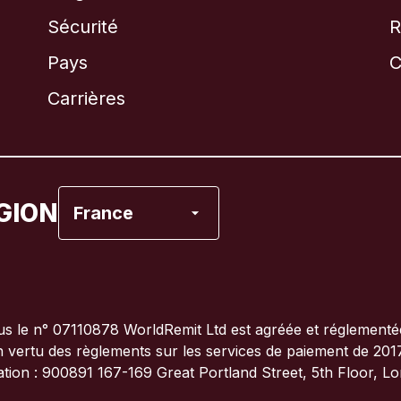
Sécurité
R
Brésil
Pays
C
Canada
English
Carrières
Canada
Français
Espagne
GION
France
États-Unis
France
s le n° 07110878 WorldRemit Ltd est agréée et réglementée 
n vertu des règlements sur les services de paiement de 201
Italie
ation : 900891 167-169 Great Portland Street, 5th Floor, 